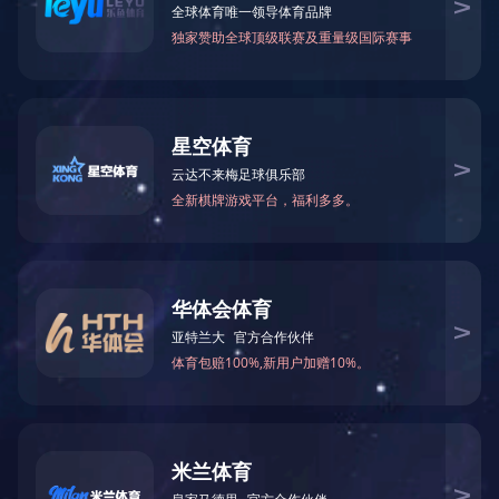
城建开发
金融贸易
综合地产
产业投资
资产运营
N延伸
综合地产