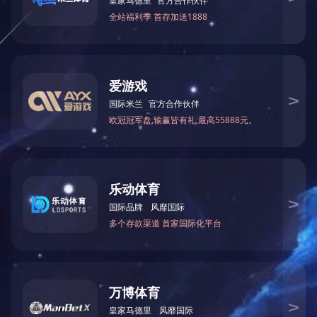
综合地产开发业务是集团做强做大的新生力量。将以
金开正合公司为主要载体，借力大南昌都市圈建设的优
势，牢牢抓住全区打造现代产业新城的发展契机，与知名
大型房地产开发企业合作，迈入住宅、商业开发领域。
江西正合实业有限公司
成立于2014年4月，为南昌经开区金开集团全资子公
司，注册资本6亿元，经营范围：房地产开发经营；市政
工程；国内贸易；室内外装修工程；投资咨询服务；物业
管理；酒店企业管理服务；建材销售。公司关联企业具备
二级开发资质，拥有一批多年从事投融资、地产开发的专
业技术人员。多年来，公司在区管委会金开集团的领导
下，依托授权资产构筑城市建设的投融资平台，运用市场
经济手段对授权资产进行优化整合和市场化运作，全力做
大做强地产和基建业务，开发建设事业取得了突破性进
展。公司战略合作单位包括绿地、万科等一线知名地产集
团。
公司遵循“精诚所至，金石为开；精益求精，精进不