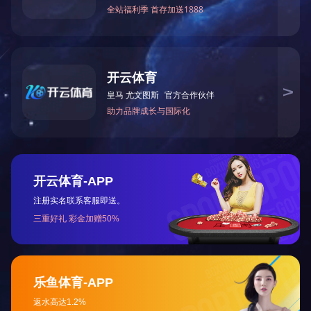
已”的集团宗旨，始终把“精良的产品品质、精深的企业文
化、精确的市场定位、精明的经营管理”作为公司的发展方
向，在强化“以人为本、共创双赢”的同时，适时探求适合
公司发展的硬道理和房地产发展的新思路，不断扩大经营
区域，拓展市场范围，转变营销观念，不断增强核心竞争
力，全力构建国有管控市场化运作的新型地产开发企业。