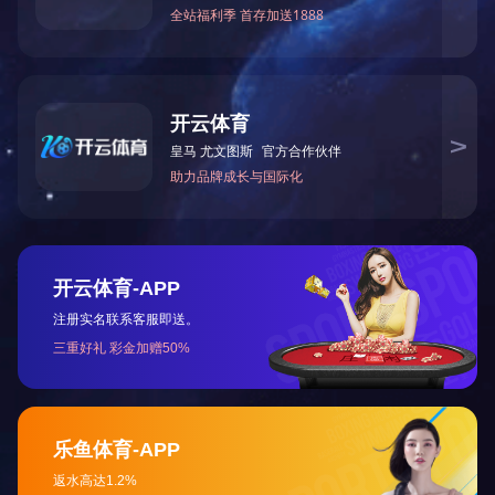
已”的集团宗旨，始终把“精良的产品品质、精深的企业文
化、精确的市场定位、精明的经营管理”作为公司的发展方
向，在强化“以人为本、共创双赢”的同时，适时探求适合
公司发展的硬道理和房地产发展的新思路，不断扩大经营
区域，拓展市场范围，转变营销观念，不断增强核心竞争
力，全力构建国有管控市场化运作的新型地产开发企业。