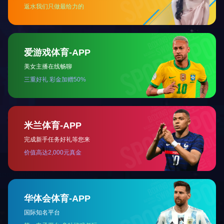
南昌经开产业控股集团有限公司
ICP备案 / ICP：
赣ICP备2025065038号-1
公安备案 / MPS：
赣公网安备36010602000359号
COPYRIGHT © 2025 ncjkgroup.com 版权所有
乐鱼页面在线登录
|
金年会平台
|
开云足球
|
开云(中国)Kaiyun·官方网站
|
乐竞官网
|