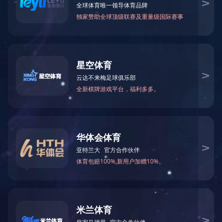
城建开发
金融贸易
综合地产
产业投资
资产运营
N延伸
综合地产