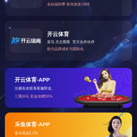
金开快讯155期
金开快讯154期
《金开快讯》是金开集团微信公众
《金开快讯》是金开集团微信公众
平台推出的视频新闻类栏目，该栏
平台推出的视频新闻类栏目，该栏
目综合了金开集团...
目综合了金开集团...
金开快讯153期
金开快讯152期